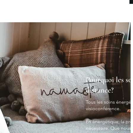
Pourquoi les soi
distance?
Tous les soins énergét
visioconférence.
En énergétique, la pr
nécessaire. Que nous 