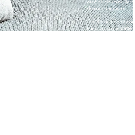
ou à plusieurs milliers
du soin demeurent le
J'ai choisi de propose
car je crois que
cette 
intégration plus douce
Vous recevez le soin d
dans un environnement
sentez en sécurité.
À la fin de la séance
prendre le temps d'ob
vous, accueillir les ch
continuer son travail, 
voiture, les transpor
quotidien.
Cette continuité fait,
du processus de soin.
cet espace de calme et
pendant la séance, afin