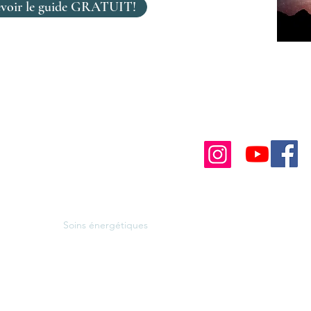
cevoir le guide GRATUIT!
Contact
Nous suivre
À propos
Lectures Akashiques
real
Formations
Soins énergétiques
RÉSERVER