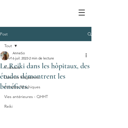
Post
Tout
AnneSo
Tout
6 juil. 2023
2 min de lecture
Le Reiki dans les hôpitaux, des
Podcasts
études démontrent les
Dans les Magazines
bénéfices.
Annales Akashiques
Vies antérieures - QHHT
Reiki