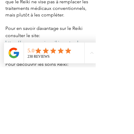
que le Reiki ne vise pas à remplacer les 
traitements médicaux conventionnels, 
mais plutôt à les compléter.
Pour en savoir davantage sur le Reiki 
consulter le site: 
https://www.energiesreikimontreal.com
/reiki
Pour découvrir les soins Reiki: 
https://www.energiesreikimontreal.com
/soins-reiki
Références: 
https://iarp.org/le-reiki-dans-les-
hopitaux-de-lontario-2/
https://www.hgj.ca/patients-et-
visiteurs/bibliotheque-du-centre-de-
ressources-pour-les-patients-et-leur-