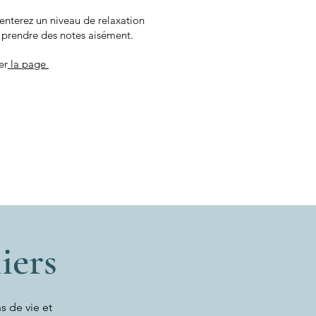
nterez un niveau de relaxation
e prendre des notes aisément.
er
la page
iers
s de vie et