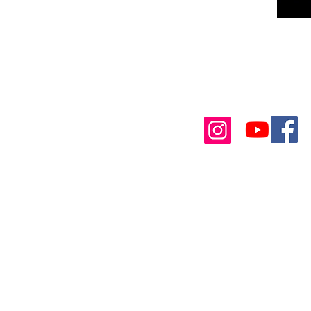
Contact
Nous suivre
À propos
Lectures Akashiques
real
Formations
Soins énergétiques
RÉSERVER