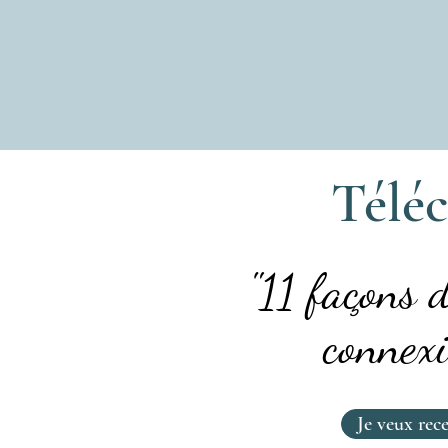
Téléc
"11 façons 
connexi
Je veux re