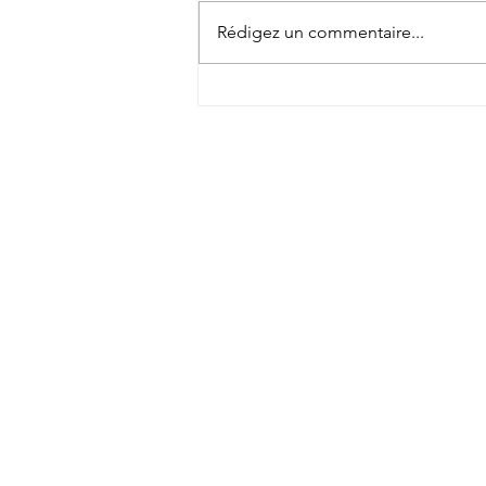
Rédigez un commentaire...
Comment se passe une séance de
regression en vies antérieures
(QHHT)?
Energies Reiki Mont
© 2026 par Energie Reiki Montreal
info@energiesreikimontreal.com