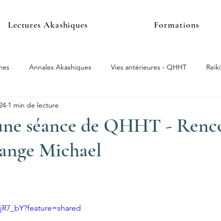
Lectures Akashiques
Formations
nes
Annales Akashiques
Vies antérieures - QHHT
Reiki
24
1 min de lecture
une séance de QHHT - Renc
hange Michael
yjR7_bY?feature=shared