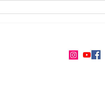
Contact
Nous suivre
À propos
Lectures Akashiques
real
Formations
Soins énergétiques
RÉSERVER