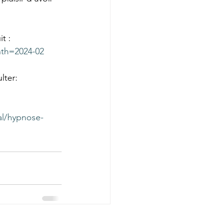
t : 
nth=2024-02
lter: 
al/hypnose-