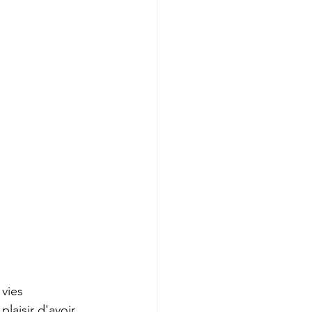
vies 
aisir d'avoir 