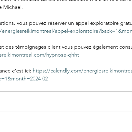
ge Michael.
stions, vous pouvez réserver un appel exploratoire gratui
m/energiesreikimontreal/appel-exploratoire?back=1&mo
 et des témoignages client vous pouvez également consu
sreikimontreal.com/hypnose-qhht
nce c'est ici: 
https://calendly.com/energiesreikimontre
ck=1&month=2024-02